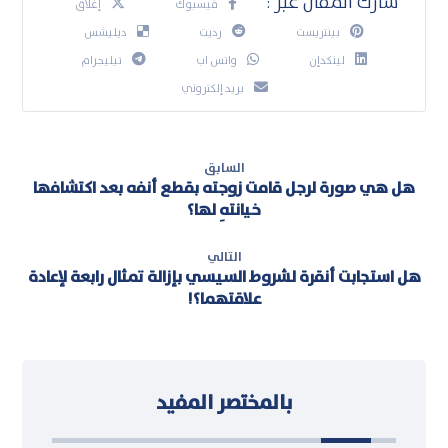
فيسبوك
إغلاق
بينتريست
رديت
ديليشس
لينكدإن
واتس اب
تيليجرام
بريد إلكتروني
السابق
هل هي صورة لرجل قامت زوجته بقطع أنفه بعد اكتشافها
خيانتهِ لها؟
التالي
هل استجابت أنقرة لشروط السيسي بإزالة تمثال رابعة لإعادة
علاقتهما؟!
بالمختصر المفيد