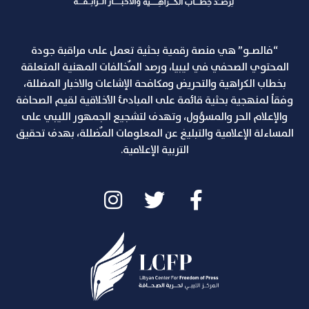
“فالصـو” هي منصة رقمية بحثية تعمل على مراقبة جودة
المحتوي الصحفي في ليبيا، ورصد المٌخالفات المهنية المتعلقة
بخطاب الكراهية والتحريض ومكافحة الإشاعات والاخبار المضللة،
وفقاً لمنهجية بحثية قائمة على المبادئ الأخلاقية لقيم الصحافة
والإعلام الحر والمسؤول، وتهدف لتشجيع الجمهور الليبي على
المساءلة الإعلامية والتبليغ عن المعلومات المٌضللة، بهدف تحقيق
التربية الإعلامية.