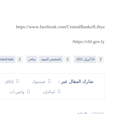
https://www.facebook.com/CentralBankofLibya
https://cbl.gov.ly/
24 أبريل، 2022
بالمختصر المفيد
ساخر
central bank
فيسبوك
إغلاق
لينكدإن
واتس اب
السابق