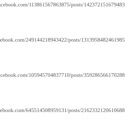
facebook.com/113861567863875/posts/142372151679483/
acebook.com/249144218943422/posts/1313958482461985/
facebook.com/105945704837710/posts/359286566170288/
acebook.com/645514508959131/posts/2162332120610688/