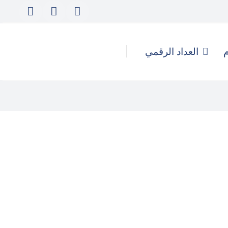
م
العداد الرقمي
كيف تُدار الهجمات الرقمية
والحملات المُنسقة لتأجيج التحريض