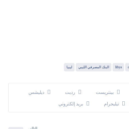
libya
البنك المصرفي الليبي
ليبيا
بينتريست
رديت
ديليشس
تيليجرام
بريد إلكتروني
التالي