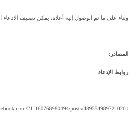
وبناء على ما تم الوصول إليه أعلاه، يمكن تصنيف الادعاء ال
المصادر:
روابط الإدعاء
acebook.com/211180768980494/posts/4895549897210201/