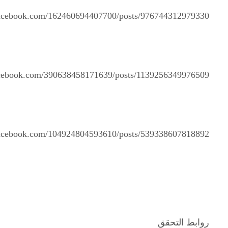
facebook.com/162460694407700/posts/976744312979330/
acebook.com/390638458171639/posts/1139256349976509/
facebook.com/104924804593610/posts/539338607818892/
روابط التحقق