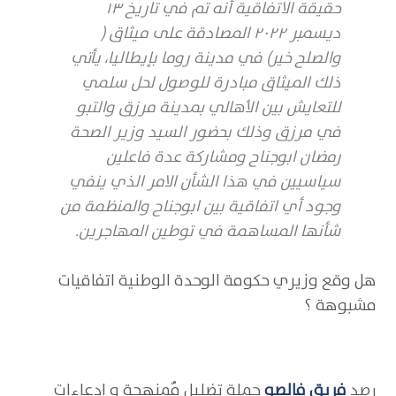
حقيقة الاتفاقية أنه تم في تاريخ ١٣
ديسمبر ٢٠٢٢ المصادقة على ميثاق (
والصلح خير) في مدينة روما بإيطاليا، يأتي
ذلك الميثاق مبادرة للوصول لحل سلمي
للتعايش بين الأهالي بمدينة مرزق والتبو
في مرزق وذلك بحضور السيد وزير الصحة
رمضان ابوجناح ومشاركة عدة فاعلين
سياسيين في هذا الشأن الامر الذي ينفي
وجود أي اتفاقية بين ابوجناح والمنظمة من
شأنها المساهمة في توطين المهاجرين.
هل وقع وزيري حكومة الوحدة الوطنية اتفاقيات
مشبوهة ؟
رصد
فريق فالصو
حملة تضليل مٌمنهجة و ادعاءات