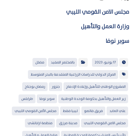
مجلس الامن القومي الليبي
وزارة العمل والتأهيل
سوبر نوفا
17 يونيو، 2023
بالمختصر المفيد
مضلل
المركز الدولي للدراسات الزراعية المتقدمة بالبحر المتوسط
المشروع الوطني للتأهيل وإعادة الإدماج
جنزور
رمضان بوجناح
زير العمل والتأهيل بحكومة الوحدة الوطنية
سوبر نوفا
طرابلس
علي العابد
فريق فالصو
ليبيا فقط
مجلس الأمن القومي الليبي
مجلس الامن القومي الليبي
مدينة مرزق
منظمة اراباتشي
نائب رئيس الوزراء بحكومة الوحدة الوطنية
وزارة العمل و التأهيل