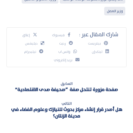
وزير العمل
فيسبوك
إغلاق
بينتريست
رديت
ديليشس
لينكدإن
واتس اب
تيليجرام
بريد إلكتروني
السابق
صفحة مزورة تنتحل صفة “صحيفة صدى الاقتصادية”
التالي
هل أصدر قرار إنشاء مركز بحوث للنيازك وعلوم الفضاء في
مدينة الزنتان؟