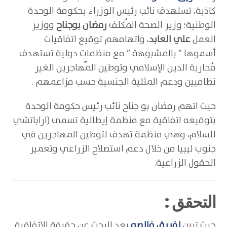
كاذبة، تستهدف نائب رئيس الوزراء بحكومة الوحدة
الوطنية؛ وزير الصحة المٌكلف
رمضان بوجناح
ووزير
العمل
علي العابد
، واتهامهم توقيع اتفاقيات
أسموها ” بالمشبوهة ” مع منظمات دولية تستهدف
مٌحاربة الدين الإسلامي وتوطين المٌهاجرين الغير
نظاميين ودعم المثلية الجنسية حسب مزاعمهم .
حيث اتهم رمضان بو جناح نائب رئيس حكومة الوحدة
بتوقيعه اتفاقية مع منظمة إيطالية تسمى (اراباتشي
للسلام، وهي منظمة تهدف لتوطين المهاجرين في
جنوب ليبيا من خلال دعم استصلاح الزراعي وتعمير
الحقول الزراعية.
التحقق :
حيث تبين
لفريق فالصو
بعد البحث عن حقيقة الاتفاقية