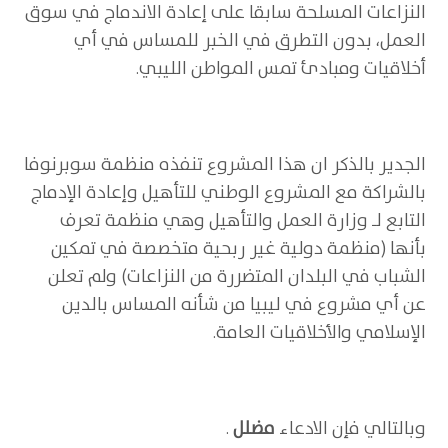
اﻟﻨﺰاﻋﺎت اﻟﻤﺴﻠﺤﺔ ﺳﺎﺑﻘﺎ على إعادة الاندماج في سوق
العمل، بدون التطرق في الخبر للمساس في أي
أخلاقيات ومبادئ تمس المواطن الليبي.
الجدير بالذكر ان هذا المشروع تنفذه منظمة سوبرنوفا
بالشراكة مع المشروع الوطني للتأهيل وإعادة الإدماج
التابع لـ وزارة العمل والتأهيل وهي منظمة تعرف
بأنها (منظمة دولية غير ربحية متخصصة في تمكين
الشباب في البلدان المتضررة من النزاعات) ولم تعلن
عن أي مشروع في ليبيا من شأنه المساس بالدين
الإسلامي والأخلاقيات العامة.
وبالتالي فإن الادعاء
مضلل
.