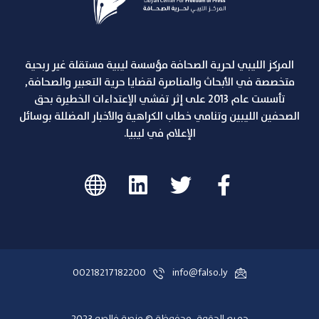
المركز الليبي لحرية الصحافة مؤسسة ليبية مستقلة غير ربحية
متخصصة في الأبحاث والمناصرة لقضايا حرية التعبير والصحافة,
تأسست عام 2013 على إثر تفشي الإعتداءات الخطيرة بحق
الصحفين الليبين وتنامي خطاب الكراهية والأخبار المضللة بوسائل
الإعلام في ليبيا.
00218217182200
info@falso.ly
جميع الحقوق محفوظة © منصة فالصو 2023