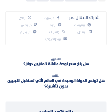
فيسبوك
إغلاق
بينتريست
رديت
ديليشس
لينكدإن
واتس اب
تيليجرام
بريد إلكتروني
السابق
هل بلغ سعر لوحة عائشة 3 ملايين دولار؟
التالي
هل تونس الدولة الوحيدة في العالم الّتي تستقبل الليبيين
بدون تأشيرة؟