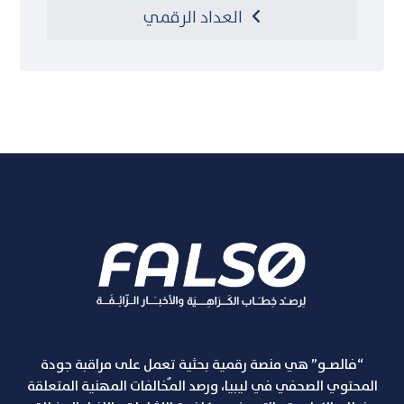
العداد الرقمي
“فالصـو” هي منصة رقمية بحثية تعمل على مراقبة جودة
المحتوي الصحفي في ليبيا، ورصد المٌخالفات المهنية المتعلقة