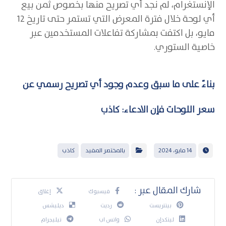
الإنستغرام، لم نجد أي تصريح منها بخصوص ثمن بيع
أي لوحة خلال فترة المعرض التي تستمر حتى تاريخ 12
مايو، بل اكتفت بمشاركة تفاعلات المستخدمين عبر
خاصية الستوري.
بناءً على ما سبق وعدم وجود أي تصريح رسمي عن
سعر اللوحات فإن الادعاء: كاذب
14 مايو، 2024
بالمختصر المفيد
كاذب
فيسبوك
إغلاق
بينتريست
رديت
ديليشس
لينكدإن
واتس اب
تيليجرام