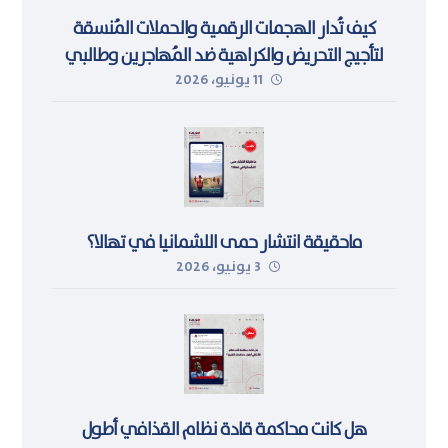
كيف تُدار الهجمات الرقمية والحملات المُنسقة
لتأجيج التحريض والكراهية ضد المُهاجرين وطالبي
11 يونيو، 2026
اللجوء في ليبيا
ماحقيقة انتشار حمى اللشمانيا في تهالا؟
3 يونيو، 2026
هل كانت محاكمة قادة نظام القذافي أطول