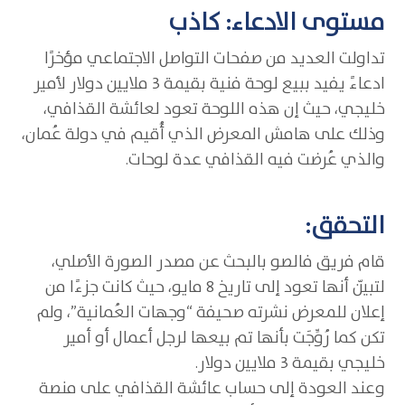
مستوى الادعاء: كاذب
تداولت العديد من صفحات التواصل الاجتماعي مؤخرًا
ادعاءً يفيد ببيع لوحة فنية بقيمة 3 ملايين دولار لأمير
خليجي، حيث إن هذه اللوحة تعود لعائشة القذافي،
وذلك على هامش المعرض الذي أُقيم في دولة عُمان،
والذي عُرضت فيه القذافي عدة لوحات.
التحقق:
قام فريق فالصو بالبحث عن مصدر الصورة الأصلي،
لتبيّن أنها تعود إلى تاريخ 8 مايو، حيث كانت جزءًا من
إعلان للمعرض نشرته صحيفة “وجهات العُمانية”، ولم
تكن كما رُوِّجَت بأنها تم بيعها لرجل أعمال أو أمير
خليجي بقيمة 3 ملايين دولار.
وعند العودة إلى حساب عائشة القذافي على منصة