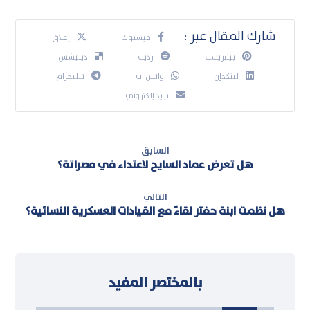
فيسبوك
إغلاق
بينتريست
رديت
ديليشس
لينكدإن
واتس اب
تيليجرام
بريد إلكتروني
السابق
هل تعرض عماد السايح لاعتداء في مصراتة؟
التالي
هل نظمت ابنة حفتر لقاءً مع القيادات العسكرية النسائية؟
بالمختصر المفيد