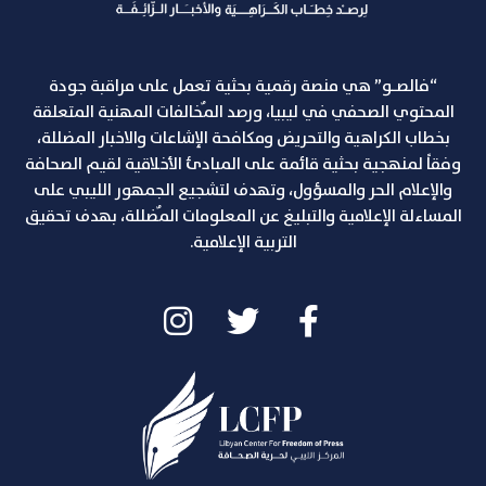
“فالصـو” هي منصة رقمية بحثية تعمل على مراقبة جودة
المحتوي الصحفي في ليبيا، ورصد المٌخالفات المهنية المتعلقة
بخطاب الكراهية والتحريض ومكافحة الإشاعات والاخبار المضللة،
وفقاً لمنهجية بحثية قائمة على المبادئ الأخلاقية لقيم الصحافة
والإعلام الحر والمسؤول، وتهدف لتشجيع الجمهور الليبي على
المساءلة الإعلامية والتبليغ عن المعلومات المٌضللة، بهدف تحقيق
التربية الإعلامية.