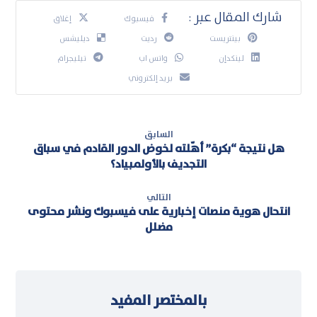
فيسبوك
إغلاق
بينتريست
رديت
ديليشس
لينكدإن
واتس اب
تيليجرام
بريد إلكتروني
السابق
هل نتيجة “بكرة” أهّلته لخوض الدور القادم في سباق
التجديف بالأولمبياد؟
التالي
انتحال هوية منصات إخبارية على فيسبوك ونشر محتوى
مضلل
بالمختصر المفيد