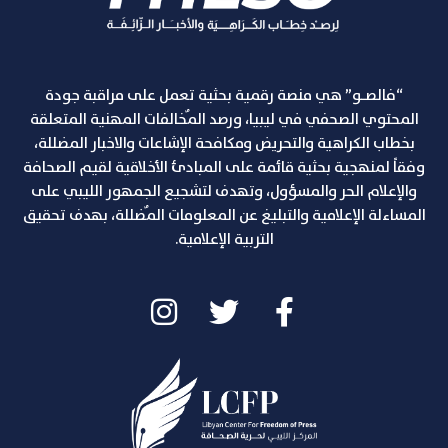
“فالصـو” هي منصة رقمية بحثية تعمل على مراقبة جودة
المحتوي الصحفي في ليبيا، ورصد المٌخالفات المهنية المتعلقة
بخطاب الكراهية والتحريض ومكافحة الإشاعات والاخبار المضللة،
وفقاً لمنهجية بحثية قائمة على المبادئ الأخلاقية لقيم الصحافة
والإعلام الحر والمسؤول، وتهدف لتشجيع الجمهور الليبي على
المساءلة الإعلامية والتبليغ عن المعلومات المٌضللة، بهدف تحقيق
التربية الإعلامية.