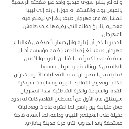
وأنه لم ينشر سوى فيديو واحد عبر صفحته الرسمية
بالفيس بوك والانستقرام حول زيارته إلى ليبيا
للمشاركة في مهرجان صيف بنغازي ليعلم فيه
معجبيه بتاريخ حفلته التي يقيمها على هامش
المهرجان.
الجدير بالذكر أن زيارة وائل جسار تأتي ضمن فعاليات
مهرجان صيف بنغازي الذي تنظمه مؤسسة أجيال
ستضيف عددا كبيراً من الفنانين العرب واللاعبين
العالميين كـ رونالدينو وجابريال باتسوتا.
كما يتضمن المهرجان عديد الفعاليات الأخرى كعرض
للكتاب ومعرض للتقاليد الليبية ومسابقات في كرة
القدم والسباحة والكرة الشاطئية، هذا المهرجان
سينطلق في الأول من أغسطس القادم كانت له ردود
فعل متباينة بين رافض لما اعتبره عادات وفعاليات
دخيلة على المجتمع الليبي وداعم لما أسماه فرحة
مستحقة بعد الحروب التي مرت مدينة بنغازي.