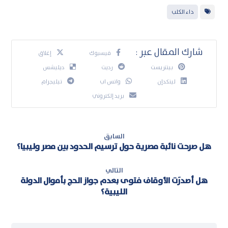
داء الكلب
فيسبوك
إغلاق
بينتريست
رديت
ديليشس
لينكدإن
واتس اب
تيليجرام
بريد إلكتروني
السابق
هل صرحت نائبة مصرية حول ترسيم الحدود بين مصر وليبيا؟
التالي
هل أصدرَت الأوقاف فتوى بعدم جواز الحج بأموال الدولة
الليبية؟