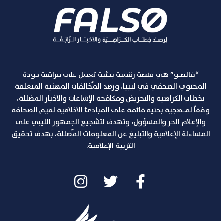
“فالصـو” هي منصة رقمية بحثية تعمل على مراقبة جودة
المحتوي الصحفي في ليبيا، ورصد المٌخالفات المهنية المتعلقة
بخطاب الكراهية والتحريض ومكافحة الإشاعات والاخبار المضللة،
وفقاً لمنهجية بحثية قائمة على المبادئ الأخلاقية لقيم الصحافة
والإعلام الحر والمسؤول، وتهدف لتشجيع الجمهور الليبي على
المساءلة الإعلامية والتبليغ عن المعلومات المٌضللة، بهدف تحقيق
التربية الإعلامية.