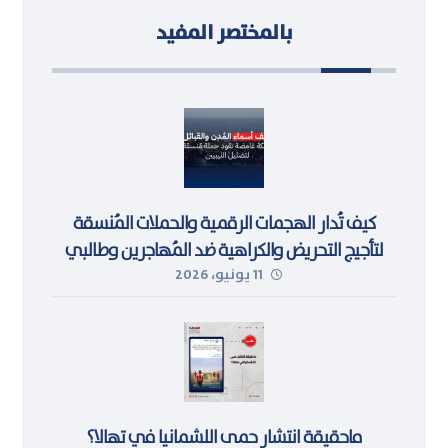
بالمختصر المفيد
كيف تُدار الهجمات الرقمية والحملات المُنسقة
لتأجيج التحريض والكراهية ضد المُهاجرين وطالبي
11 يونيو، 2026
اللجوء في ليبيا
ماحقيقة انتشار حمى اللشمانيا في تهالا؟