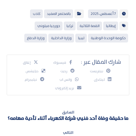
7 أغسطس، 2025
بالمختصر المفيد
كاذب
إيطاليا
القمة الثلاثية
تركيا
جورجيا ميلوني
حكومة الوحدة الوطنية
ليبيا
وزارة الداخلية
وزارة الدفاع
فيسبوك
إغلاق
بينتريست
رديت
ديليشس
لينكدإن
واتس اب
تيليجرام
بريد إلكتروني
السابق
ما حقيقة وفاة أحد فنيي شركة الكهرباء أثناء تأدية مهامه؟
التالي