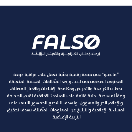
“فالصـو” هي منصة رقمية بحثية تعمل على مراقبة جودة
المحتوي الصحفي في ليبيا، ورصد المٌخالفات المهنية المتعلقة
بخطاب الكراهية والتحريض ومكافحة الإشاعات والاخبار المضللة،
وفقاً لمنهجية بحثية قائمة على المبادئ الأخلاقية لقيم الصحافة
والإعلام الحر والمسؤول، وتهدف لتشجيع الجمهور الليبي على
المساءلة الإعلامية والتبليغ عن المعلومات المٌضللة، بهدف تحقيق
التربية الإعلامية.