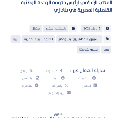
المكتب الإعلامي لرئيس حكومة الوحدة الوطنية
القنصلية المصرية في بنغازي
5 أبريل، 2026
بالمختصر المفيد
مضلل
التسويق النفطي بين ليبيا ومصر
الحدود الليبية المصرية
ليبيا
مصر
منصة حكومتنا
فيسبوك
إغلاق
بينتريست
رديت
ديليشس
لينكدإن
واتس اب
تيليجرام
بريد إلكتروني
السابق