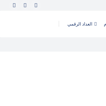
م
العداد الرقمي
كيف تُدار الهجمات الرقمية
والحملات المُنسقة لتأجيج التحريض