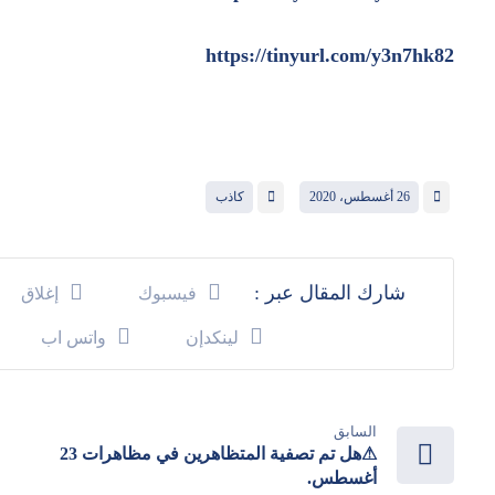
https://tinyurl.com/y3n7hk82
26 أغسطس، 2020
كاذب
فيسبوك
إغلاق
لينكدإن
واتس اب
السابق
⚠هل تم تصفية المتظاهرين في مظاهرات 23
أغسطس.