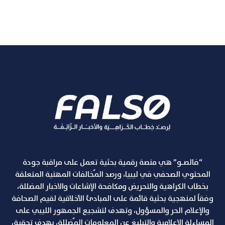
“فالصـو” هي منصة رقمية بحثية تعمل على مراقبة جودة
المحتوي الصحفي في ليبيا، ورصد المٌخالفات المهنية المتعلقة
بخطاب الكراهية والتحريض ومكافحة الإشاعات والاخبار المضللة،
وفقاً لمنهجية بحثية قائمة على المبادئ الأخلاقية لقيم الصحافة
والإعلام الحر والمسؤول، وتهدف لتشجيع الجمهور الليبي على
المساءلة الإعلامية والتبليغ عن المعلومات المٌضللة، بهدف تحقيق