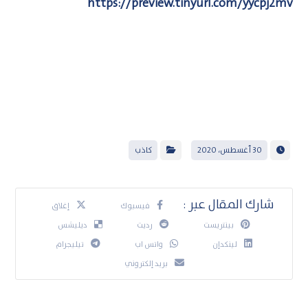
https://preview.tinyurl.com/yycpj2mv
30 أغسطس، 2020
كاذب
فيسبوك
إغلاق
بينتريست
رديت
ديليشس
لينكدإن
واتس اب
تيليجرام
بريد إلكتروني