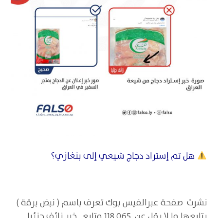
هل تم إستراد دجاج شيعي إلى بنغازي؟
نشرت صفحة عبرالفيس بوك تعرف باسم ( نبض برقة )
يتابعها ما لا يقل عن 118,065 متابع خبر زائف جزئيا