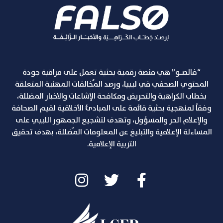
“فالصـو” هي منصة رقمية بحثية تعمل على مراقبة جودة
المحتوي الصحفي في ليبيا، ورصد المٌخالفات المهنية المتعلقة
بخطاب الكراهية والتحريض ومكافحة الإشاعات والاخبار المضللة،
وفقاً لمنهجية بحثية قائمة على المبادئ الأخلاقية لقيم الصحافة
والإعلام الحر والمسؤول، وتهدف لتشجيع الجمهور الليبي على
المساءلة الإعلامية والتبليغ عن المعلومات المٌضللة، بهدف تحقيق
التربية الإعلامية.