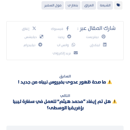
الشيعة
العراق
بنغازي
مول السفير
فيسبوك
إغلاق
بينتريست
رديت
ديليشس
لينكدإن
واتس اب
تيليجرام
بريد إلكتروني
السابق
ما صحة ظهور عدوى بفيروس نيباه من جديد !
التالي
هل تم إيفاد “محمد هيثم” للعمل في سفارة ليبيا
بإفريقيا الوسطى؟