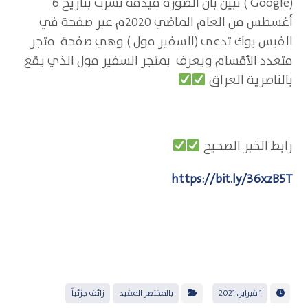
(Google ) تبين بأن الصورة قيدمة نشرت بتاريخ 6
أغسطس من العام الماضي 2020م عبر صفحة في
الفيس بوك تدعى (السفير مول ) وهي صفحة متجر
متعدد الأقسام ويعرف بمتجر السفير مول الذي يقع
بالناصرية العراق
رابط الخبر الصحيح
https://bit.ly/36xzB5T
1 فبراير، 2021
بالمختصر المفيد
زائف جزئياً