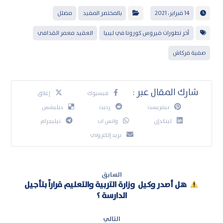
14 فبراير، 2021
بالمختصر المفيد
مضلل
آخر تطورات فيروس كورونا في ليبيا
العقيد معمر القذافي
صفية فركاش
فيسبوك
إغلاق
بينتريست
رديت
ديليشس
لينكدإن
واتس اب
تيليجرام
بريد إلكتروني
السابق
هل أصدر وكيل وزارة التربية والتعليم قراراً بتأجيل
الدارسة ؟
التالي