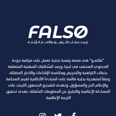
“فالصـو” هي منصة رقمية بحثية تعمل على مراقبة جودة
المحتوي الصحفي في ليبيا، ورصد المٌخالفات المهنية المتعلقة
بخطاب الكراهية والتحريض ومكافحة الإشاعات والاخبار المضللة،
وفقاً لمنهجية بحثية قائمة على المبادئ الأخلاقية لقيم الصحافة
والإعلام الحر والمسؤول، وتهدف لتشجيع الجمهور الليبي على
المساءلة الإعلامية والتبليغ عن المعلومات المٌضللة، بهدف تحقيق
التربية الإعلامية.