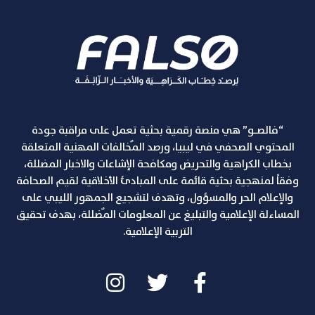
“فالصـو” هي منصة رقمية بحثية تعمل على مراقبة جودة
المحتوي الصحفي في ليبيا، ورصد المٌخالفات المهنية المتعلقة
بخطاب الكراهية والتحريض ومكافحة الإشاعات والاخبار المضللة،
وفقاً لمنهجية بحثية قائمة على المبادئ الأخلاقية لقيم الصحافة
والإعلام الحر والمسؤول، وتهدف لتشجيع الجمهور الليبي على
المساءلة الإعلامية والتبليغ عن المعلومات المٌضللة، بهدف تحقيق
التربية الإعلامية.