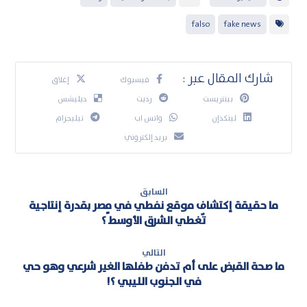
falso
fake news
فيسبوك
إغلاق
بينتريست
رديت
ديليشس
لينكدإن
واتس اب
تيليجرام
بريد إلكتروني
السابق
ما حقيقة إكتشاف موقع نفطي في مٍصر بقدرة إنتاجية
تٌغطي الشرق الأوسط ؟
التالي
ما صحة القبض على أم تدفن طفلها الغير شرعي وهو حي
في الجنوب الليبي ؟!