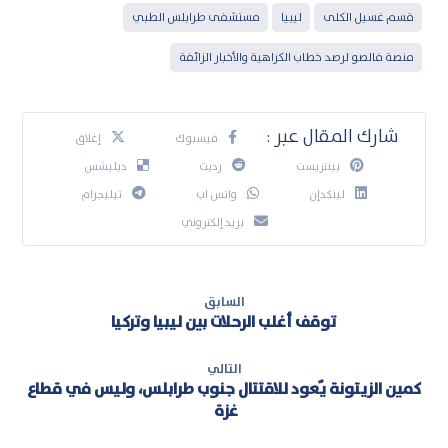
قسم غسيل الكلى
ليبيا
مستشفى طرابلس الطبي
منصة فالصو لرصد خطاب الكراهية والأخبار الزائفة
فيسبوك
إغلاق
بينتريست
رديت
ديليشس
لينكدإن
واتس اب
تيليجرام
بريد إلكتروني
السابق
توقف أغلب الرحلات بين ليبيا وتركيا
التالي
كمين الزيتونة يٌعود للاقتتال جنوب طرابلس، وليس في قطاع
غزة