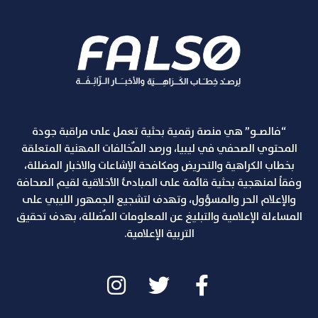
“فالصـو” هي منصة رقمية بحثية تعمل على مراقبة جودة
المحتوي الصحفي في ليبيا، ورصد المٌخالفات المهنية المتعلقة
بخطاب الكراهية والتحريض ومكافحة الإشاعات والاخبار المضللة،
وفقاً لمنهجية بحثية قائمة على المبادئ الأخلاقية لقيم الصحافة
والإعلام الحر والمسؤول، وتهدف لتشجيع الجمهور الليبي على
المساءلة الإعلامية والتبليغ عن المعلومات المٌضللة، بهدف تحقيق
التربية الإعلامية.