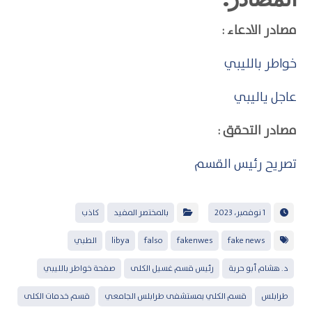
مصادر الادعاء :
خواطر بالليبي
عاجل ياليبي
مصادر التحقق :
تصريح رئيس القسم
1 نوفمبر، 2023
بالمختصر المفيد
كاذب
fake news
fakenwes
falso
libya
الطبي
د. هشام أبو حربة
رئيس قسم غسيل الكلى
صفحة خواطر بالليبي
طرابلس
قسم الكلي بمستشفى طرابلس الجامعي
قسم خدمات الكلى