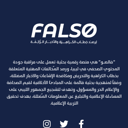
“فالصـو” هي منصة رقمية بحثية تعمل على مراقبة جودة
المحتوي الصحفي في ليبيا، ورصد المٌخالفات المهنية المتعلقة
بخطاب الكراهية والتحريض ومكافحة الإشاعات والاخبار المضللة،
وفقاً لمنهجية بحثية قائمة على المبادئ الأخلاقية لقيم الصحافة
والإعلام الحر والمسؤول، وتهدف لتشجيع الجمهور الليبي على
المساءلة الإعلامية والتبليغ عن المعلومات المٌضللة، بهدف تحقيق
التربية الإعلامية.