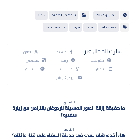
3 فبراير، 2022
بالمختصر المفيد
كاذب
saudi arabia
libya
falso
fakenwes
فيسبوك
إغلاق
بينتريست
رديت
ديليشس
لينكدإن
واتس اب
تيليجرام
بريد إلكتروني
السابق
ما حقيقة إزالة الصور المسيئة لاردوغان بالتزامن مع زيارة
سفيره؟
التالي
هل أقدم شاب ليبي في مدينة البيضاء على قتل عائلته؟