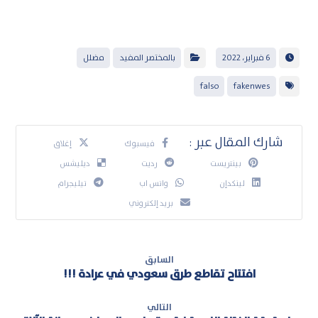
6 فبراير، 2022
بالمختصر المفيد
مضلل
falso
fakenwes
فيسبوك
إغلاق
بينتريست
رديت
ديليشس
لينكدإن
واتس اب
تيليجرام
بريد إلكتروني
السابق
افتتاح تقاطع طرق سعودي في عرادة !!!
التالي