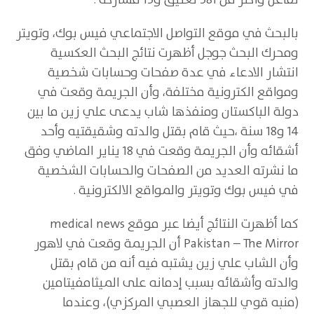
تفاعل وأكثر من 381 تعليق و13 مشاركة .
بالبحث في موقع التواصل الاجتماعي فيس بوك، وتويتر
ومحرك البحث جوجل أظهرت نتائج البحث العكسية
انتشار الادعاء في عدة صفحات وحسابات شخصية
ومواقع الكترونية مختلفة، وأن الجريمة وقعت في
دولة الباكستان ومنفذها شاب يدعى علي زين ما بين
14 و18 سنة ،حيث قام بقتل والدته وشقيقتيه وأحد
أشقائه وأن الجريمة وقعت في 18 يناير الماضي وفق
ما نشرته العديد من الصفحات والحسابات الشخصية
في فيس بوك وتويتر والمواقع الالكترونية .
كما أظهرت النتائج أيضا عبر موقع medical news
Pakistan – The Mirror أن الجريمة وقعت في لاهور
وأن الشاب علي زين يشتبه فيه أنه من قام بقتل
والدته وأشقائه بسبب إدمانه على الميثامفيتامين
(منبه قوي للجهاز العصبي المركزي)، وعندما