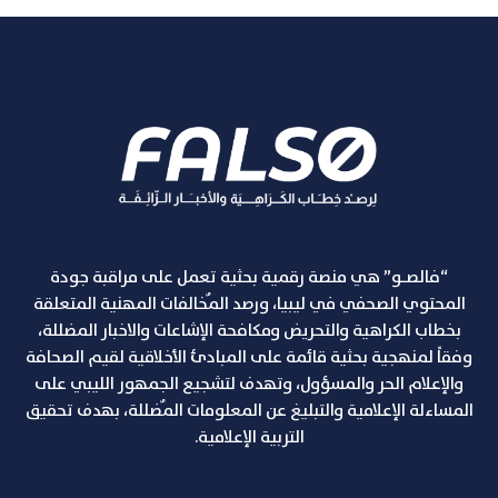
“فالصـو” هي منصة رقمية بحثية تعمل على مراقبة جودة
المحتوي الصحفي في ليبيا، ورصد المٌخالفات المهنية المتعلقة
بخطاب الكراهية والتحريض ومكافحة الإشاعات والاخبار المضللة،
وفقاً لمنهجية بحثية قائمة على المبادئ الأخلاقية لقيم الصحافة
والإعلام الحر والمسؤول، وتهدف لتشجيع الجمهور الليبي على
المساءلة الإعلامية والتبليغ عن المعلومات المٌضللة، بهدف تحقيق
التربية الإعلامية.