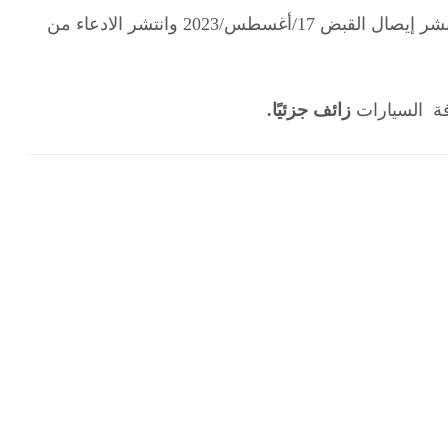
يذكر أن تاريخ محضر المخالفة 16/أغسطس/2023 وتاريخ نشر إيصال القبض 17/أغسطس/2023 وانتشر الادعاء من
فة السيارات
زائف جزئيًا.