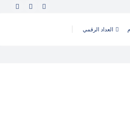
م
العداد الرقمي
كيف تُدار الهجمات الرقمية
والحملات المُنسقة لتأجيج التحريض