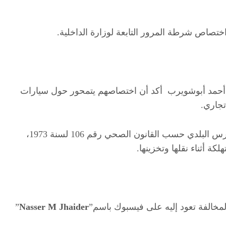
ختصاص شرطة المرور التابعة لوزارة الداخلية.
 أحمد أبوشويرب أكد أن اختصاصهم يتمحور حول سيارات
تجاري.
مضيفا أن نظافة سيارات النقل العامة من مسؤوليات الحرس البلدي حسب القانون الصحي رقم 106 لسنة 1973،
 أثناء نقلها وتخزينها.
خالفة تعود إليه على فيسبوك باسم”
Nasser M Jhaider
”