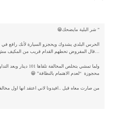
” شر البلية مايضحك😁
…قال المفروض تحطهم القدام قريب من المكيف مش ف
محجوزة “لعدم الاهتمام بالنظافة” 😁
من صارت معاه قبل ..افيدونا لاني اعتقد انها اول مخالف