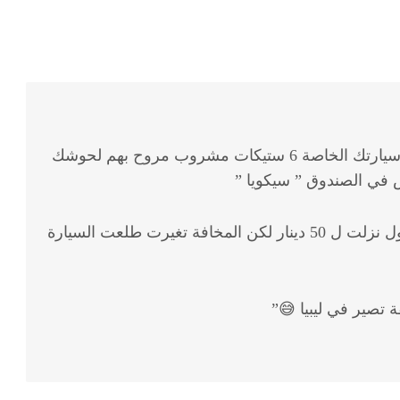
الحرس البلدي يشدوك ويحجزو السيارة لأنك رافع في سيارتك الخاصة 6 ستيكات مشروب مروح بهم لحوشك
ي الصندوق ” سيكويا ”
ولما تمشي بتخلص المخالفة تلقاها 101 دينار وبعد التداول نزلت ل 50 دينار لكن المخافة تغيرت طلعت السيارة
ة تصير في ليبيا 😅”