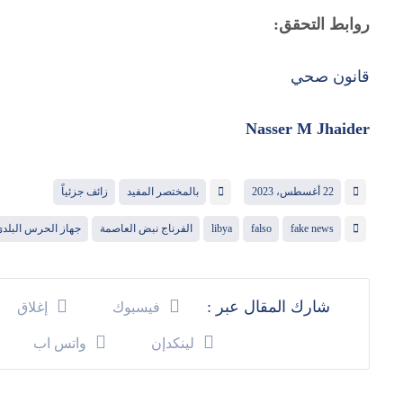
روابط التحقق:
قانون صحي
Nasser M Jhaider
22 أغسطس، 2023
بالمختصر المفيد
زائف جزئياً
fake news
falso
libya
الفرناج نبض العاصمة
جهاز الحرس البلد
فيسبوك
إغلاق
لينكدإن
واتس اب