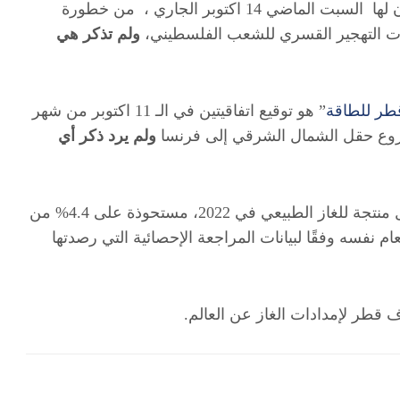
وفي ذات السياق، حذرت وزارة الخارجية القطرية في بيان لها السبت الماضي 14 اكتوبر الجاري ، من خطورة
ات التهجير القسري للشعب الفلسطيني،
ولم تذكر هي
طر للطاقة
” هو توقيع
اتفاقيتين في الـ 11 اكتوبر من شهر
ولم يرد ذكر أي
ويشار أن احتلّت قطر المركز السادس بقائمة أكبر 10 دول منتجة للغاز الطبيعي في 2022، مستحوذة على 4.4% من
عام نفسه وفقًا لبيانات المراجعة الإحصائية التي رصدتها
 قطر لإمدادات الغاز عن العالم.