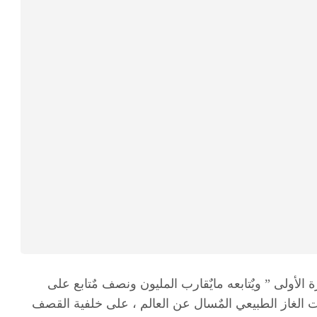
لأولى ” ويٌتابعه مايٌقارب المليون ونصف مٌتابع على
الغاز الطبيعي المٌسال عن العالم ، على خلفية القصف