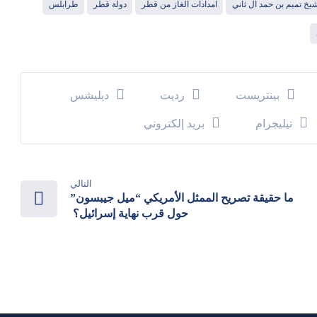
يخ تميم بن حمد آل ثاني
امدادات الغاز من قطر
دولة قطر
طرابلس
بينتريست
رديت
ديليشس
تيليجرام
بريد إلكتروني
التالي
ما حقيقة تصريح الممثل الأمريكي “ميل جيبسون”
حول قرب نهاية إسرائيل؟