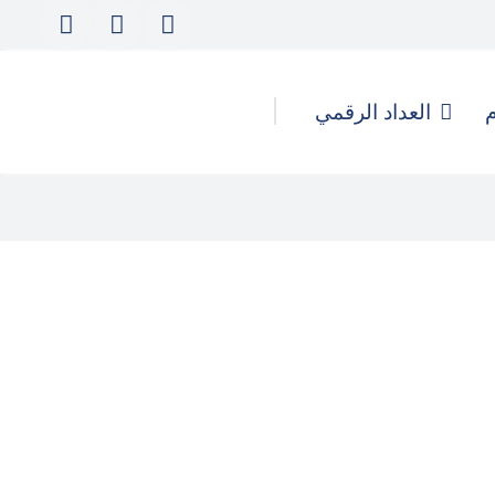
م
العداد الرقمي
كيف تُدار الهجمات الرقمية
والحملات المُنسقة لتأجيج التحريض