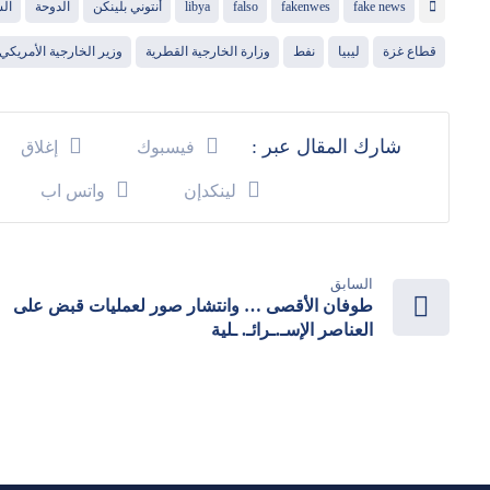
fake news
fakenwes
falso
libya
أنتوني بلينكن
الدوحة
الش
قطاع غزة
ليبيا
نفط
وزارة الخارجية القطرية
وزير الخارجية الأمريكي
فيسبوك
إغلاق
لينكدإن
واتس اب
السابق
طوفان الأقصى … وانتشار صور لعمليات قبض على
العناصر الإسـ.ـرائـ. ـلية