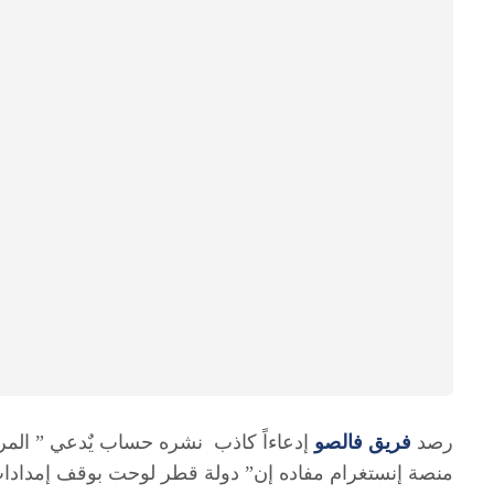
رصد
فريق فالصو
إدعاءاً كاذب نشره حساب يٌدعي ” المرة ا
منصة إنستغرام مفاده إن” دولة قطر لوحت بوقف إمدادات 