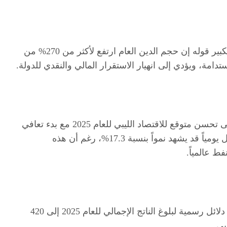
فيما أظهرت تصريحات قديمة للمحافظ السابق الصديق الكبير قوله إن حجم الدين العام ارتفع لأكثر من 270% من
استدامة، ويؤدي إلى انهيار الاستقرار المالي والنقدي للدولة.
وخلال البحث بموقع صندوق النقد الدولي، تٌشير البيانات إلى تحسن متوقع للاقتصاد الليبي للعام 2025 مع بدء تعافي
إنتاج وتصدير النفط الذي يقترب من حاجز 1.4 مليون برميل يومياً قد يشهد نمواً بنسبة 17.3%، رغم أن هذه
ط عالمياً.
وخلال البحث بالبيانات المالية الدولية الموثوقة، لا توجد أي دلائل رسمية لبلوغ الناتج الإجمالي للعام 2025 إلى 420
بي.