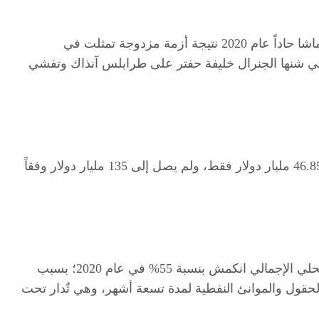
فيما تٌظهر بيانات البنك الدولي إن الاقتصاد الليبي شهد انكماشا حاداً عام 2020 نتيجة أزمة مزدوجة تمثلت في
ي شنها الجنرال خليفة حفتر على طرابلس آنذاك وتفشي
وقد بلغ الناتج الوطني الإجمالي وفقاً لبيانات البنك الدولي 46.85 مليار دولار فقط، ولم يصل إلى 135 مليار دولار وفقاً
في حين أظهرت بيانات البنك المركزي الليبي أن الناتج المحلي الإجمالي انكمش بنسبة 55% في عام 2020؛ بسبب
دولار نتيجة إغلاق الحقول والموانئ النفطية لمدة تسعة أشهر، وهي تٌدار تحت