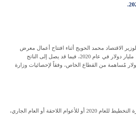
وزير الاقتصاد محمد الحويج أثناء افتتاح أعمال معرض
طرابلس الدولي ادعاءه بأن (الناتج الإجمالي الليبي بلغ 135 مليار دولار في عام 2020، فيما قد يصل إلى الناتج
م 2025 إلى 420 مليار دولار، منها 224 مليار دولار مٌساهمة من القطاع الخاص، وفقاً لإحصائيات وزارة
فريق فالصو تتحقق لم يجد أي بيانات رسمية أصدرتها وزارة التخطيط للعام 2020 أو للأعوام اللاحقة أو العام الجاري،