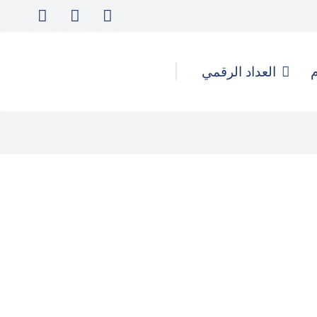
م
العداد الرقمي
كيف تُدار الهجمات الرقمية
والحملات المُنسقة لتأجيج التحريض