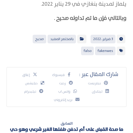
يلماز لمدينة بنغازي في 29 يناير 2022.
وبالتالي فإن ما تم تداوله صحيح .
3 فبراير، 2022
بالمختصر المفيد
صحيح
falso
fakenwes
فيسبوك
إغلاق
بينتريست
رديت
ديليشس
لينكدإن
واتس اب
تيليجرام
بريد إلكتروني
السابق
ما صحة القبض على أم تدفن طفلها الغير شرعي وهو حي