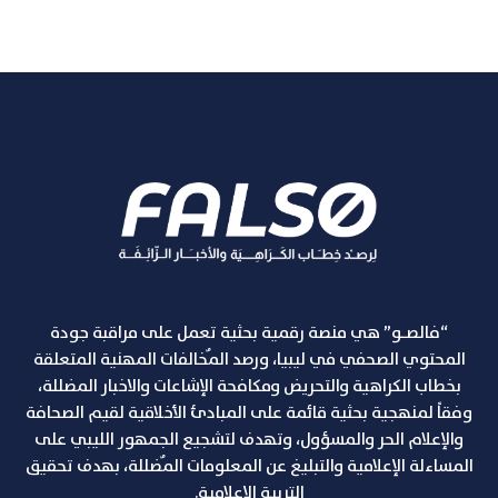
“فالصـو” هي منصة رقمية بحثية تعمل على مراقبة جودة
المحتوي الصحفي في ليبيا، ورصد المٌخالفات المهنية المتعلقة
بخطاب الكراهية والتحريض ومكافحة الإشاعات والاخبار المضللة،
وفقاً لمنهجية بحثية قائمة على المبادئ الأخلاقية لقيم الصحافة
والإعلام الحر والمسؤول، وتهدف لتشجيع الجمهور الليبي على
المساءلة الإعلامية والتبليغ عن المعلومات المٌضللة، بهدف تحقيق
التربية الإعلامية.